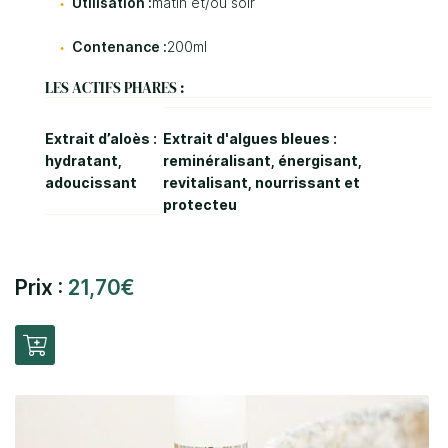
Utilisation :
matin et/ou soir
Contenance :
200ml
LES ACTIFS PHARES :
0
€
Extrait d’aloès :
Extrait d'algues bleues :
Valider votre panier
hydratant,
reminéralisant, énergisant,
adoucissant
revitalisant, nourrissant et
protecteu
Prix :
21,70€