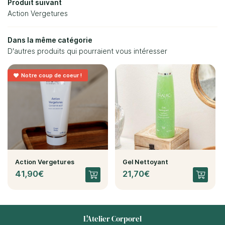
Inscription Newsl
Produit suivant
Action Vergetures
Avis
Dans la même catégorie
Actualités
D'autres produits qui pourraient vous intéresser
Rejoignez-no
Contact
Notre coup de coeur !

Action Vergetures
Gel Nettoyant
41,90€
21,70€
L'Atelier Corporel