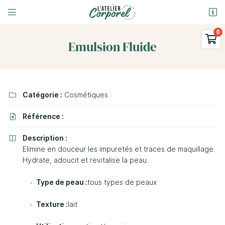


9 Rue Ferdinand Gambon
58000 Nevers

Emulsion Fluide
03 86 58 69 31
0
€
Vider
Catégorie :
Cosmétiques

Référence :

Description :

Elimine en douceur les impuretés et traces de maquillage.
Adresse email de réception

Hydrate, adoucit et revitalise la peau.
Il n'y a aucun produit dans votre panier
Voir notre sélection
En cochant cette case, vous consentez à recevoir nos propositions
Type de peau :
tous types de peaux
commerciales à l'adresse email indiqué ci-dessus. Vous pouvez vous
désinscrire à tout moment en utilisant
le formulaire de désinscription
.
Texture :
lait
Inscription