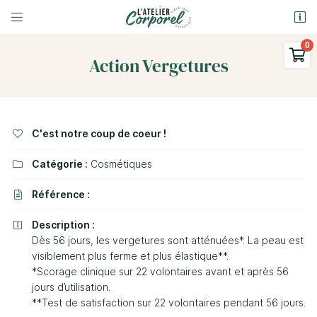


9 Rue Ferdinand Gambon
58000 Nevers

Action Vergetures
03 86 58 69 31
0
€
Vider
C'est notre coup de coeur !

Catégorie :
Cosmétiques

Référence :

Adresse email de réception

Description :

Il n'y a aucun produit dans votre panier
Dès 56 jours, les vergetures sont atténuées*. La peau est
Voir notre sélection
En cochant cette case, vous consentez à recevoir nos propositions
visiblement plus ferme et plus élastique**.
commerciales à l'adresse email indiqué ci-dessus. Vous pouvez vous
désinscrire à tout moment en utilisant
le formulaire de désinscription
.
*Scorage clinique sur 22 volontaires avant et après 56
jours d’utilisation.
Inscription
**Test de satisfaction sur 22 volontaires pendant 56 jours.