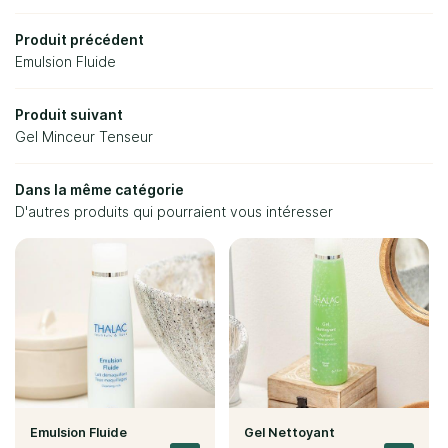
Nos soins
Restez info
Produit précédent
Nos résultats
Inscription Newsl
Emulsion Fluide
Avis
Produit suivant
Gel Minceur Tenseur
Actualités
Rejoignez-no
Dans la même catégorie
Contact
D'autres produits qui pourraient vous intéresser
Emulsion Fluide
Gel Nettoyant