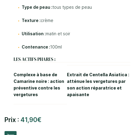
Type de peau :
tous types de peau
Texture :
crème
Utilisation :
matin et soir
0
€
Valider votre panier
Contenance :
100ml
LES ACTIFS PHARES :
Complexe à base de
Extrait de Centella Asiatica :
Camarine noire : action
atténue les vergetures par
préventive contre les
son action réparatrice et
vergetures
apaisante
Prix :
41,90€