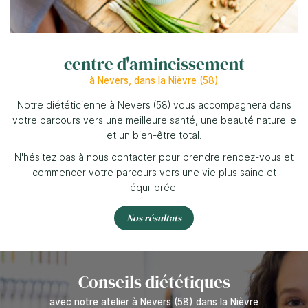
Vacufit
Nos produits
centre d'amincissement
Nos soins
Restez info
à Nevers, dans la Nièvre (58)
Notre diététicienne à Nevers (58) vous accompagnera dans
Nos résultats
Inscription Newsl
votre parcours vers une meilleure santé, une beauté naturelle
et un bien-être total.
Avis
N'hésitez pas à nous contacter pour prendre rendez-vous et
commencer votre parcours vers une vie plus saine et
Actualités
Rejoignez-no
équilibrée.
Contact
Nos résultats
Conseils diététiques
avec notre atelier à Nevers (58) dans la Nièvre