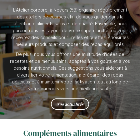
L'Atelier corporel à Nevers (58) organise régulièrement
des ateliers de courses afin de vous guider dans la
sélection d'aliments sains et de qualité. Ensemble, nous
parcourrons les rayons de votre supermarché, où vous
recevrez des conseils pour lire les étiquettes, choisir les
meilleurs produits et composer des repas équilibrés.
De plus, nous vous offrons une multitude d'idées de
recettes et de menus sains, adaptés à vos goûts et à vos
besoins nutritionnels. Ces suggestions vous aideront à
diversifier votre alimentation, à préparer des repas
délicieux et à maintenir votre motivation tout au long de
votre parcours vers une meilleure santé.
Nos actualités
Compléments alimentaires