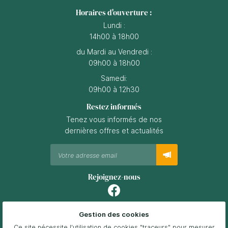
Horaires d'ouverture :
Lundi :
14h00 à 18h00
du Mardi au Vendredi :
09h00 à 18h00
Samedi:
09h00 à 12h30
Restez informés
Tenez vous informés de nos
dernières offres et actualités
Rejoignez-nous
Gestion des cookies
Mentions Légales
Conditions générales d'utilisation
Ce site nécessite l'utilisation de cookies "traceurs" pour mesurer