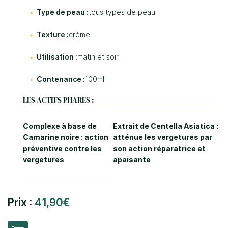
Type de peau :
tous types de peau
Texture :
crème
Utilisation :
matin et soir
0
€
Valider votre panier
Contenance :
100ml
LES ACTIFS PHARES :
Complexe à base de
Extrait de Centella Asiatica :
Camarine noire : action
atténue les vergetures par
préventive contre les
son action réparatrice et
vergetures
apaisante
Prix :
41,90€