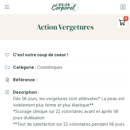


9 Rue Ferdinand Gambon
58000 Nevers

Action Vergetures
03 86 58 69 31
0
€
Vider
C'est notre coup de coeur !

Catégorie :
Cosmétiques

Référence :

Adresse email de réception

Description :

Il n'y a aucun produit dans votre panier
Dès 56 jours, les vergetures sont atténuées*. La peau est
Voir notre sélection
En cochant cette case, vous consentez à recevoir nos propositions
visiblement plus ferme et plus élastique**.
commerciales à l'adresse email indiqué ci-dessus. Vous pouvez vous
désinscrire à tout moment en utilisant
le formulaire de désinscription
.
*Scorage clinique sur 22 volontaires avant et après 56
jours d’utilisation.
Inscription
**Test de satisfaction sur 22 volontaires pendant 56 jours.