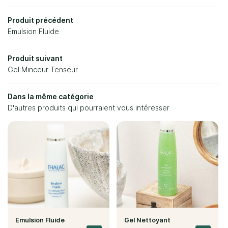
Nos soins
Restez info
Produit précédent
Nos résultats
Inscription Newsl
Emulsion Fluide
Avis
Produit suivant
Gel Minceur Tenseur
Actualités
Rejoignez-no
Dans la même catégorie
Contact
D'autres produits qui pourraient vous intéresser
Emulsion Fluide
Gel Nettoyant