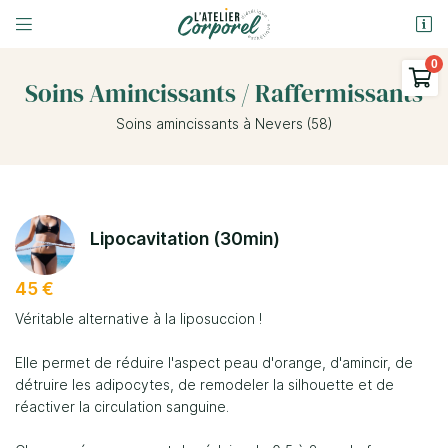


9 Rue Ferdinand Gambon
58000 Nevers

Soins Amincissants / Raffermissants
03 86 58 69 31
Soins amincissants à Nevers
(58)
0
€
Vider
Lipocavitation (30min)
45 €
Adresse email de réception

Véritable alternative à la liposuccion !
Il n'y a aucun produit dans votre panier
Voir notre sélection
En cochant cette case, vous consentez à recevoir nos propositions
Elle permet de réduire l'aspect peau d'orange, d'amincir, de
commerciales à l'adresse email indiqué ci-dessus. Vous pouvez vous
désinscrire à tout moment en utilisant
le formulaire de désinscription
.
détruire les adipocytes, de remodeler la silhouette et de
réactiver la circulation sanguine.
Inscription