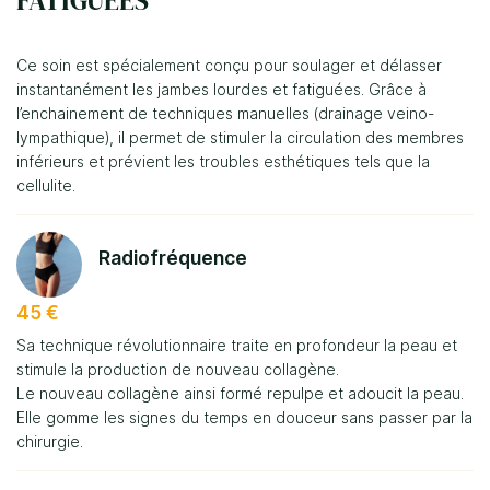
FATIGUÉES
Vacufit
Ce soin est spécialement conçu pour soulager et délasser
Nos produits
instantanément les jambes lourdes et fatiguées. Grâce à
l’enchainement de techniques manuelles (drainage veino-
lympathique), il permet de stimuler la circulation des membres
Nos soins
Restez info
inférieurs et prévient les troubles esthétiques tels que la
cellulite.
Nos résultats
Inscription Newsl
Avis
Radiofréquence
Actualités
45 €
Rejoignez-no
Sa technique révolutionnaire traite en profondeur la peau et
Contact
stimule la production de nouveau collagène.
Le nouveau collagène ainsi formé repulpe et adoucit la peau.
Elle gomme les signes du temps en douceur sans passer par la
chirurgie.