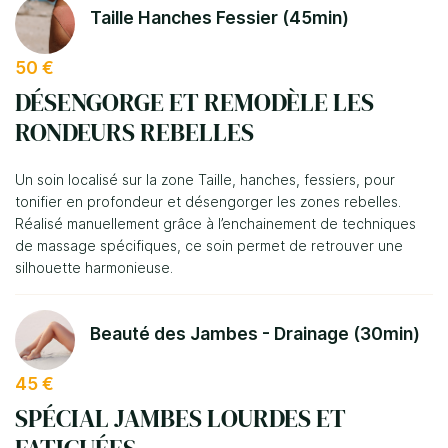
Taille Hanches Fessier (45min)
50 €
DÉSENGORGE ET REMODÈLE LES
RONDEURS REBELLES
Un soin localisé sur la zone Taille, hanches, fessiers, pour
tonifier en profondeur et désengorger les zones rebelles.
Réalisé manuellement grâce à l’enchainement de techniques
de massage spécifiques, ce soin permet de retrouver une
silhouette harmonieuse.
Une questio
Beauté des Jambes - Drainage (30min)
Bienvenue
45 €
Diététique
SPÉCIAL JAMBES LOURDES ET
03 86 58 69 
Esthétique