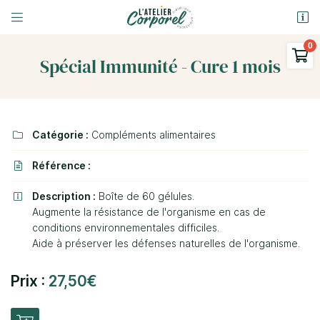


9 Rue Ferdinand Gambon
58000 Nevers

Spécial Immunité - Cure 1 mois
03 86 58 69 31
0
€
Vider
Catégorie :
Compléments alimentaires

Référence :

Description :
Boîte de 60 gélules.

Augmente la résistance de l'organisme en cas de
Adresse email de réception

conditions environnementales difficiles.
Il n'y a aucun produit dans votre panier
Aide à préserver les défenses naturelles de l'organisme.
Voir notre sélection
En cochant cette case, vous consentez à recevoir nos propositions
commerciales à l'adresse email indiqué ci-dessus. Vous pouvez vous
désinscrire à tout moment en utilisant
le formulaire de désinscription
.
Prix :
27,50€
Inscription