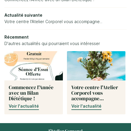
03 86 58 69 
Esthétique
Actualité suivante
Votre centre l'Atelier Corporel vous accompagne...
Vacufit
Nos produits
Récemment
D'autres actualités qui pourraient vous intéresser
Nos soins
Restez info
Nos résultats
Inscription Newsl
Avis
Commencez l'Année
Votre centre l'Atelier
avec un Bilan
Corporel vous
Actualités
Rejoignez-no
Diététique !
accompagne...
Voir l'actualité
Voir l'actualité
Contact