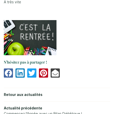
A très vite
0
€
Valider votre panier
N'hésitez pas à partager !
Retour aux actualités
Une questio
Bienvenue
Actualité précédente
Diététique
Commencez l'Année avec un Bilan Diététique !