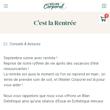


9 Rue Ferdinand Gambon
58000 Nevers

C'est la Rentrée
03 86 58 69 31
0
€
Vider
Conseils & Astuces

Septembre sonne avec rentrée !
Reprise de notre rythme de vie après des vacances d'été
ressourcantes !
La rentrée est aussi le moment où l'on se reprend en main ; on
Adresse email de réception

tente de prendre soin de soit, et l'Atelier Corporel est là poiur
Il n'y a aucun produit dans votre panier
vous aider !
Voir notre sélection
En cochant cette case, vous consentez à recevoir nos propositions
commerciales à l'adresse email indiqué ci-dessus. Vous pouvez vous
désinscrire à tout moment en utilisant
le formulaire de désinscription
.
Nous vous rappelons que nous vous offrons un Bilan
Diététique ainsi qu'une séance d'Essai en Esthétique minceur.
Inscription